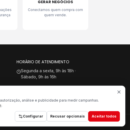
GERAR NEGÓCIOS
rmações
Conectamos quem compra com
urança
quem vende.
HORÁRIO DE ATENDIMENTO
Segunda a sexta, 9h às 18h ·
Sábado, 9h às 16h
a
utorização, análise e publicidade para medir campanhas.
e
.
Configurar
Recusar opcionais
Aceitar todos