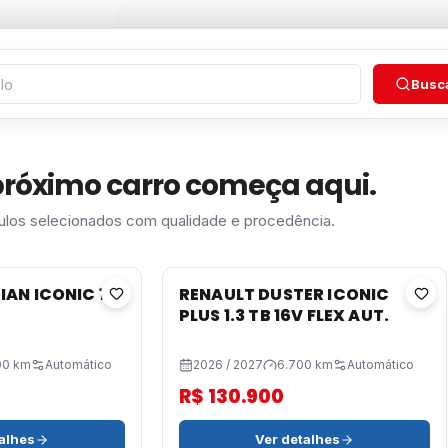
Busc
próximo carro começa aqui.
ulos selecionados com qualidade e procedência.
AN ICONIC 1.0
RENAULT DUSTER ICONIC
PLUS 1.3 TB 16V FLEX AUT.
00 km
Automático
2026 / 2027
6.700 km
Automático
R$ 130.900
alhes
Ver detalhes