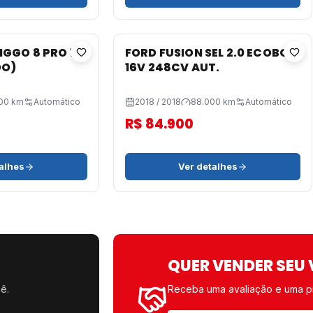
GGO 8 PRO 1.5
FORD FUSION SEL 2.0 ECOBO.
DO)
16V 248CV AUT.
00 km
Automático
2018 / 2018
88.000 km
Automático
R$ 84.900
alhes
Ver detalhes
QUER VENDER SEU 
ê.
Receba uma avaliação e uma p