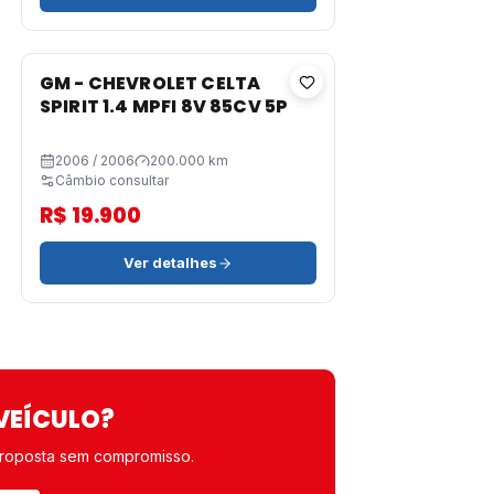
GM - CHEVROLET CELTA
SPIRIT 1.4 MPFI 8V 85CV 5P
2006 / 2006
200.000 km
Câmbio consultar
R$ 19.900
Ver detalhes
VEÍCULO?
roposta sem compromisso.