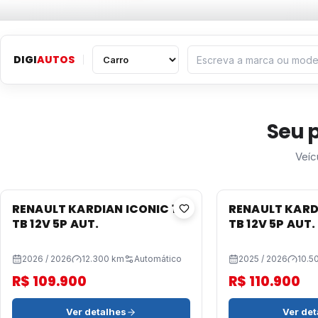
Tipo de veículo
Marca ou modelo
DIGI
AUTOS
Seu 
Veíc
RENAULT KARDIAN ICONIC 1.0
RENAULT KARDI
TB 12V 5P AUT.
TB 12V 5P AUT.
2026 / 2026
12.300 km
Automático
2025 / 2026
10.5
R$ 109.900
R$ 110.900
Ver detalhes
Ver det