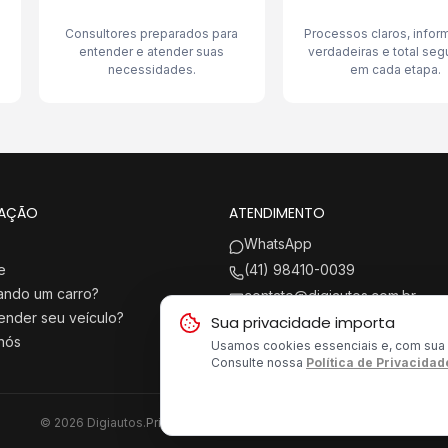
Consultores preparados para
Processos claros, info
entender e atender suas
verdadeiras e total seg
necessidades.
em cada etapa.
AÇÃO
ATENDIMENTO
WhatsApp
e
(41) 98410-0039
ando um carro?
contato@digiautos.com.br
ender seu veículo?
Sua privacidade importa
Curitiba e Região Metropolitan
nós
Usamos cookies essenciais e, com sua a
Consulte nossa
Política de Privacidad
©
2026
Digiautos.
Privacidade
Termos
Preferências de cookies