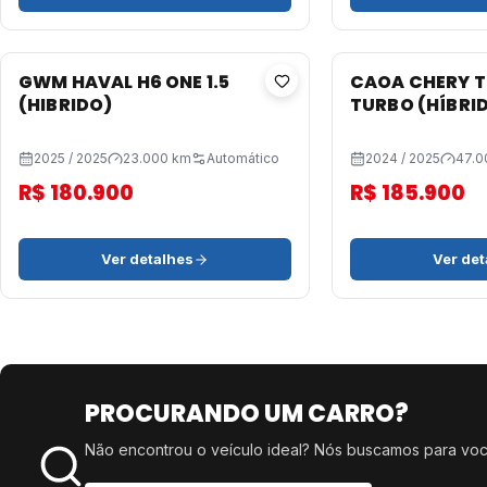
GWM HAVAL H6 ONE 1.5
CAOA CHERY TI
(HIBRIDO)
TURBO (HÍBRI
2025 / 2025
23.000 km
Automático
2024 / 2025
47.0
R$ 180.900
R$ 185.900
Ver detalhes
Ver det
PROCURANDO UM CARRO?
Não encontrou o veículo ideal? Nós buscamos para voc